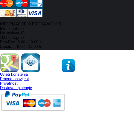
INFORMACIJE O PRODAVAONICI
Mimesa d.o.o.
Heinzelova 13
10000 Zagreb
Pon-Pet: 9.00 - 19.00 h
Subota: 9.00 - 13.00 h
Uvjeti korištenja
Pravna obavijest
Privatnost
Dostava i plaćanje