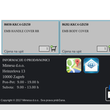
86030-KKC4-GD250
86202-KKC4-GD250
EMB HANDLE COVER RR
EMB BODY COVER
INFORMACIJE O PRODAVAONICI
Mimesa d.o.o.
Heinzelova 13
10000 Zagreb
Pon-Pet: 9.00 - 19.00 h
Subota: 9.00 - 13.00 h
Copyright © 2017 Mimesa d.o.o.. Sva prava pridržana.