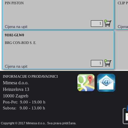
PIN PISTON
CLIP 
91102-GLW0
BRG CON-ROD S. E.
INFORMACIJE O PRODAVAONICI
Mimesa d.o.o.
Heinzelova 13
10000 Zagreb
Pon-Pet: 9.00 - 19.00 h
Subota: 9.00 - 13.00 h
Copyright © 2017 Mimesa d.o.o.. Sva prava pridržana.